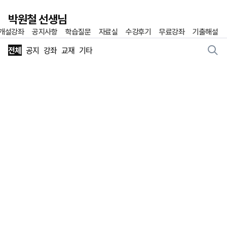
이전
박원철 선생님
개설강좌
공지사항
학습질문
자료실
수강후기
무료강좌
기출해설
홈
즐겨찾기
게시판 리스트 영역
전체
공지
강좌
교재
기타