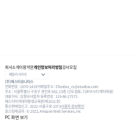
회사소개
이용약관
개인정보처리방침
강사모집
(주)에스티유니타스
전화번호 : 1670-1419
이메일주소 : STunitas_cs@stunitas.com
주소 : 서울특별시 구로구 경인로 662, 15층 (신도림동, 디큐브시티 제타워동)
대표이사 : 김형국
사업자 등록번호 : 119-86-27573
에스티아카데미평생교육원(제1021호)
통신판매업신고 : 2022-서울구로-2373
사용자 정보확인
호스팅제공자 : © 2022, Amazon Web Services, Inc
PC 화면 보기