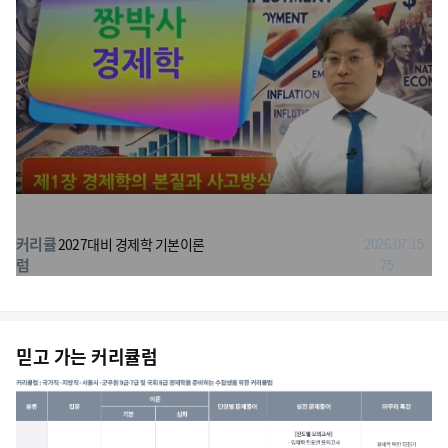
커리큘
2027대비 경제학 기본이론
2026.07.15
럼
75
믿고 가는 커리큘럼