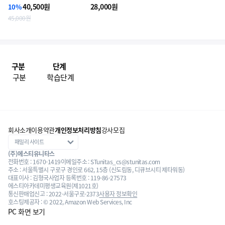
40,500원
28,000원
10%
45,000원
구분
단계
구분
학습단계
회사소개
이용약관
개인정보처리방침
강사모집
(주)에스티유니타스
전화번호 : 1670-1419
이메일주소 : STunitas_cs@stunitas.com
주소 : 서울특별시 구로구 경인로 662, 15층 (신도림동, 디큐브시티 제타워동)
대표이사 : 김형국
사업자 등록번호 : 119-86-27573
에스티아카데미평생교육원(제1021호)
통신판매업신고 : 2022-서울구로-2373
사용자 정보확인
호스팅제공자 : © 2022, Amazon Web Services, Inc
PC 화면 보기