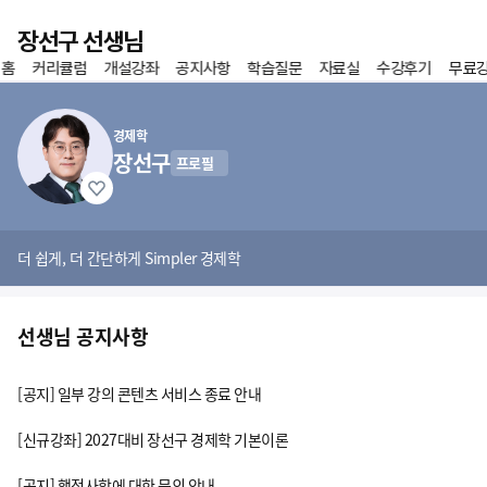
이전
장선구 선생님
 홈
커리큘럼
개설강좌
공지사항
학습질문
자료실
수강후기
무료
홈
즐겨찾기
경제학
장선구
프로필
더 쉽게, 더 간단하게 Simpler 경제학
선생님 공지사항
[공지] 일부 강의 콘텐츠 서비스 종료 안내
[신규강좌] 2027대비 장선구 경제학 기본이론
[공지] 행정사항에 대한 문의 안내