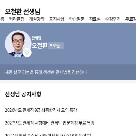
이전
오철환 선생님
 홈
커리큘럼
개설강좌
공지사항
학습질문
자료실
수강후기
무료
홈
즐겨찾기
관세법
오철환
프로필
세관 실무 경험을 통해 생생한 관세법을 경험하다
선생님 공지사항
2026년도 관세직 9급 최종합격자 모임 특강
2027년도 관세직 시험대비 관세법 입문과정 무료 특강
2027 오철환 교수님 강좌 현황 안내 (7/18 업데이트)