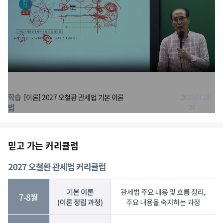
학습
[이론] 2027 오철환 관세법 기본 이론
2026.07.18
법
24
믿고 가는 커리큘럼