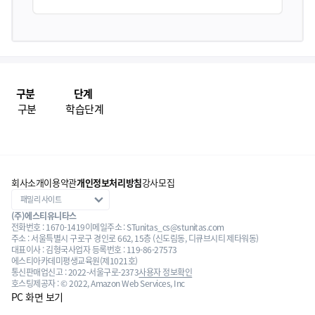
구분
단계
구분
학습단계
회사소개
이용약관
개인정보처리방침
강사모집
(주)에스티유니타스
전화번호 : 1670-1419
이메일주소 : STunitas_cs@stunitas.com
주소 : 서울특별시 구로구 경인로 662, 15층 (신도림동, 디큐브시티 제타워동)
대표이사 : 김형국
사업자 등록번호 : 119-86-27573
에스티아카데미평생교육원(제1021호)
통신판매업신고 : 2022-서울구로-2373
사용자 정보확인
호스팅제공자 : © 2022, Amazon Web Services, Inc
PC 화면 보기