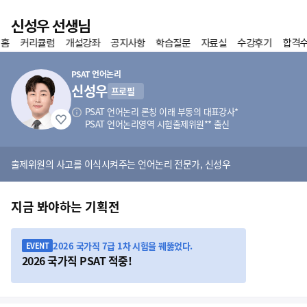
이전
신성우 선생님
 홈
커리큘럼
개설강좌
공지사항
학습질문
자료실
수강후기
합격
홈
즐겨찾기
PSAT 언어논리
신성우
프로필
PSAT 언어논리 론칭 이래 부동의 대표강사*
PSAT 언어논리영역 시험출제위원** 출신
출제위원의 사고를 이식시켜주는 언어논리 전문가, 신성우
지금 봐야하는 기획전
2026 국가직 7급 1차 시험을 꿰뚫었다.
EVENT
2026 국가직 PSAT 적중!