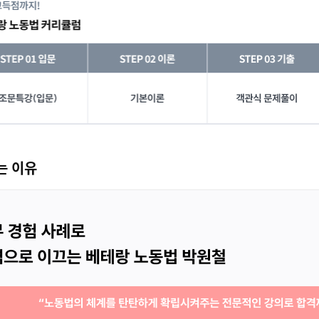
프로필 보기
제19회 공인노무사 시험 합격 (2010)
는 이유
고려대학교 대학원 석사수료
공단기 노동법 강사
모두공 노동법 대표강사
노무법인 예화 강남지사 대표 노무사
프라임법학원 노동법 전임강사
공공기관 기획조정실, 공기업 및 기업 인사
팀, 법무팀 근무
(인사노무관리, 노무분쟁 담당)