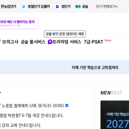
한능검단기
경찰단기 김폴카
경단기
공숲
단기 전체보기
공풀 8/11 문항 업데이트 예정
모의고사
공숲 풀서비스
프리미엄 서비스
7급·PSAT
이해 기반 학습으로 고득점까지
NEW
BEST
 노동법 출제예측 LIVE (8/5(수) 19:00)
 노동법 박원철T 6-7월 개강 안내드립니다.
님 강좌 교체 안내드립니다.