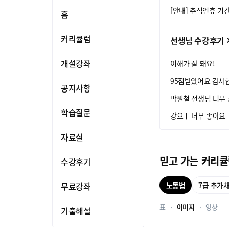
[안내] 추석연휴 기
홈
커리큘럼
선생님 수강후기
개설강좌
이해가 잘 돼요!
95점받았어요 감사
공지사항
박원철 선생님 너무
학습질문
강으ㅣ 너무 좋아요
자료실
믿고 가는 커리
수강후기
노동법
7급 추가
무료강좌
표
이미지
영상
기출해설