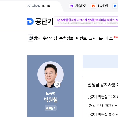
기술단기
소방단기
7급 지방직
D-84
선생님
수강신청
수험정보
이벤트
교재
프리패스
선생님 공지사항
노동법
[공지] 박원철T 2027
박원철
[개강 안내] 2027
프로필
[공지] 박원철 교수