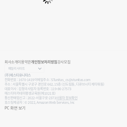
회사소개
이용약관
개인정보처리방침
강사모집
(주)에스티유니타스
전화번호 : 1670-1419
이메일주소 : STunitas_cs@stunitas.com
주소 : 서울특별시 구로구 경인로 662, 15층 (신도림동, 디큐브시티 제타워동)
대표이사 : 김형국
사업자 등록번호 : 119-86-27573
에스티아카데미평생교육원(제1021호)
통신판매업신고 : 2022-서울구로-2373
사용자 정보확인
호스팅제공자 : © 2022, Amazon Web Services, Inc
PC 화면 보기