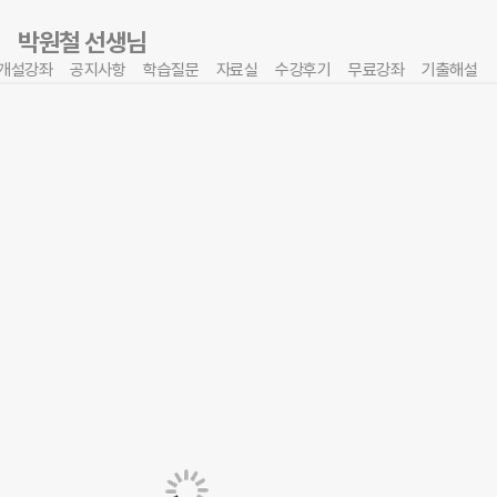
이전
박원철 선생님
개설강좌
공지사항
학습질문
자료실
수강후기
무료강좌
기출해설
홈
즐겨찾기
강좌 리스트