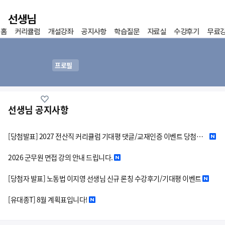
이전
선생님
 홈
커리큘럼
개설강좌
공지사항
학습질문
자료실
수강후기
무료
홈
즐겨찾기
프로필
선생님 공지사항
[당첨발표] 2027 전산직 커리큘럼 기대평 댓글/교재인증 이벤트 당첨자 발표
2026 군무원 면접 강의 안내 드립니다.
[당첨자 발표] 노동법 이지영 선생님 신규 론칭 수강후기/기대평 이벤트
[유대종T] 8월 계획표입니다!