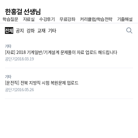
이전
한홍걸 선생님
학습질문
자료실
수강후기
무료강좌
커리큘럼/학습전략
기출해설
홈
즐겨찾기
게시판 리스트 영역
전체
공지
강좌
교재
기타
기타
[자료] 2018 기계일반/기계설계 문제풀이 자료 업로드 해드립니다
공단기
2018.03.19
기타
[운전직] 전북 지방직 시험 복원문제 업로드
공단기
2016.05.26