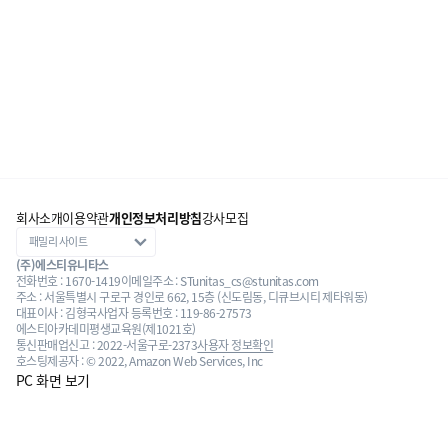
회사소개
이용약관
개인정보처리방침
강사모집
(주)에스티유니타스
전화번호 : 1670-1419
이메일주소 : STunitas_cs@stunitas.com
주소 : 서울특별시 구로구 경인로 662, 15층 (신도림동, 디큐브시티 제타워동)
대표이사 : 김형국
사업자 등록번호 : 119-86-27573
에스티아카데미평생교육원(제1021호)
통신판매업신고 : 2022-서울구로-2373
사용자 정보확인
호스팅제공자 : © 2022, Amazon Web Services, Inc
PC 화면 보기