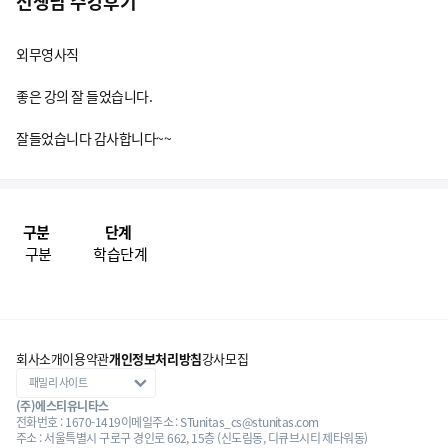
선생님 수강후기
외무영사직
좋은 강의 잘 들었습니다.
잘들었습니다 감사합니다~~
구분
단계
구분
학습단계
회사소개
이용약관
개인정보처리방침
강사모집
(주)에스티유니타스
전화번호 : 1670-1419
이메일주소 : STunitas_cs@stunitas.com
주소 : 서울특별시 구로구 경인로 662, 15층 (신도림동, 디큐브시티 제타워동)