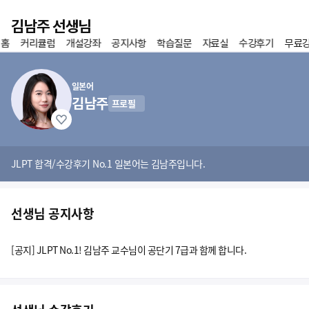
이전
김남주 선생님
 홈
커리큘럼
개설강좌
공지사항
학습질문
자료실
수강후기
무료
홈
즐겨찾기
일본어
김남주
프로필
JLPT 합격/수강후기 No.1 일본어는 김남주입니다.
선생님 공지사항
[공지] JLPT No.1! 김남주 교수님이 공단기 7급과 함께 합니다.