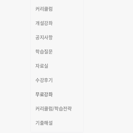
커리큘럼
개설강좌
공지사항
학습질문
자료실
수강후기
무료강좌
커리큘럼/학습전략
기출해설