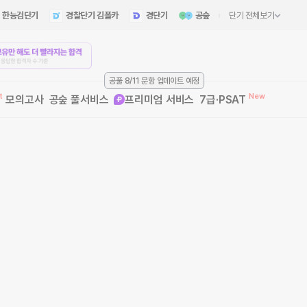
한능검단기
경찰단기 김폴카
경단기
공숲
단기 전체보기
공풀 8/11 문항 업데이트 예정
모의고사
공숲 풀서비스
프리미엄 서비스
7급·PSAT