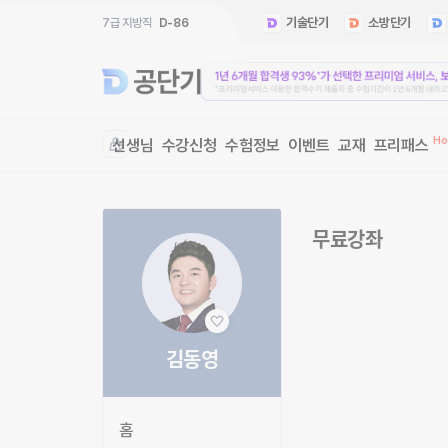
기술단기
소방단기
7급 지방직
D-86
선생님
수강신청
수험정보
이벤트
교재
프리패스
무료강좌
김동영
홈