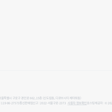
 서울특별시 구로구 경인로 662, 15층 (신도림동, 디큐브시티 제타워동)
119-86-27573
통신판매업신고 : 2022-서울구로-2373
사용자 정보확인
호스팅제공자 : © 2022,