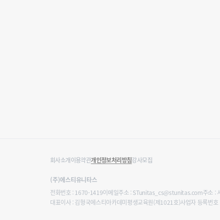
회사소개
이용약관
개인정보처리방침
강사모집
(주)에스티유니타스
전화번호 : 1670-1419
이메일주소 : STunitas_cs@stunitas.com
주소 :
대표이사 : 김형국
에스티아카데미평생교육원(제1021호)
사업자 등록번호 : 