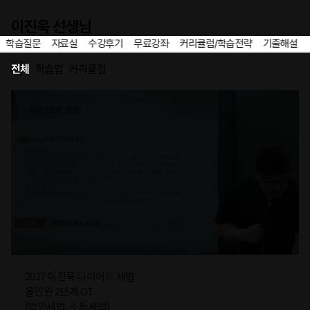
이전
이진욱 선생님
학습질문
자료실
수강후기
무료강좌
커리큘럼/학습전략
기출해설
홈
즐겨찾기
커리큘럼/학습전략 리스트
전체
학습법
커리큘럼
2027 이진욱 다이어트 세법
올인원 2단계 OT
(법인세법, 소득세법)