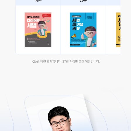
이진욱쌤 편지