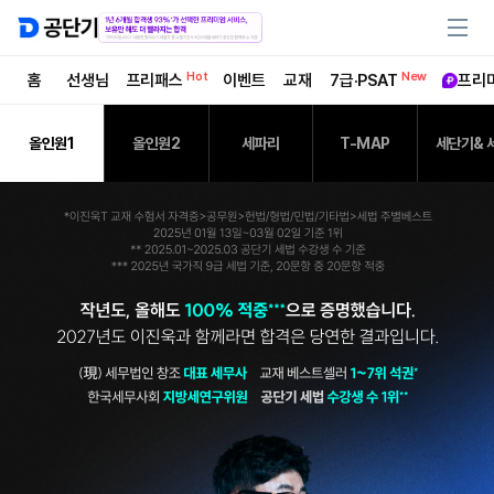
Hot
New
홈
선생님
프리패스
이벤트
교재
7급·PSAT
프리
올인원1
올인원2
세파리
T-MAP
세단기& 