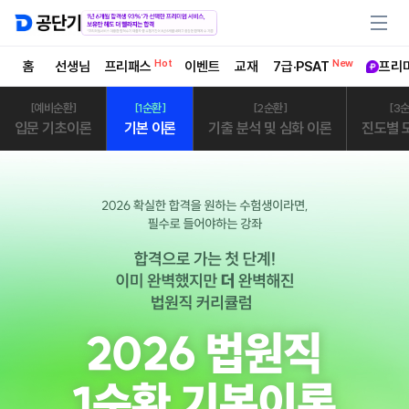
Hot
New
홈
선생님
프리패스
이벤트
교재
7급·PSAT
프리
[예비순환]
[1순환]
[2순환]
[3
입문 기초이론
기본 이론
기출 분석 및 심화 이론
진도별 