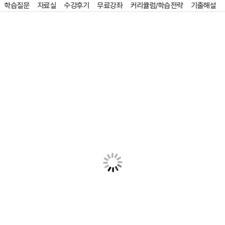
학습질문
자료실
수강후기
무료강좌
커리큘럼/학습전략
기출해설
홈
즐겨찾기
기출 해설