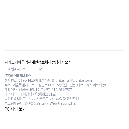
회사소개
이용약관
개인정보처리방침
강사모집
(주)에스티유니타스
전화번호 : 1670-1419
이메일주소 : STunitas_cs@stunitas.com
주소 : 서울특별시 구로구 경인로 662, 15층 (신도림동, 디큐브시티 제타워동)
대표이사 : 김형국
사업자 등록번호 : 119-86-27573
에스티아카데미평생교육원(제1021호)
통신판매업신고 : 2022-서울구로-2373
사용자 정보확인
호스팅제공자 : © 2022, Amazon Web Services, Inc
PC 화면 보기