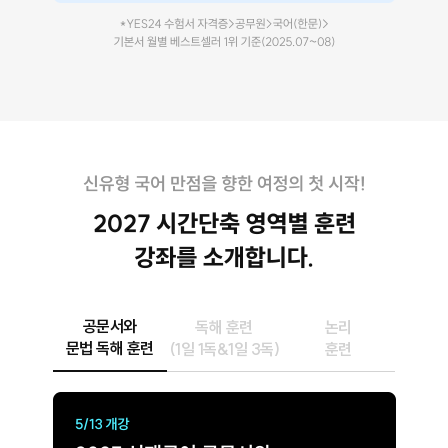
공문서와
독해 훈련
논리
문법 독해 훈련
(1일 1독&1일 3독)
훈련