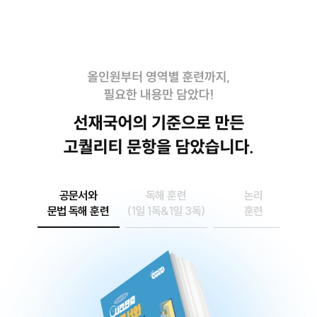
공문서와
독해 훈련
논리
문법 독해 훈련
(1일 1독&1일 3독)
훈련
끝