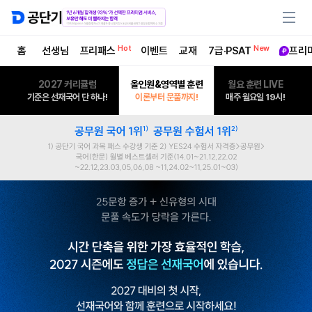
Hot
New
홈
선생님
프리패스
이벤트
교재
7급·PSAT
프리
2027 커리큘럼
올인원&영역별 훈련
월요 훈련 LIVE
기준은 선재국어 단 하나!
이론부터 문풀까지!
매주 월요일 19시!