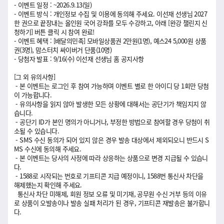
- 이벤트 일정 : ~2026.9.13(일)
- 이벤트 방식 : 개인정보 수집 및 이용에 동의해 주세요. 이선재 선생님 2027
한 권으로 끝장내는 올인원 국어 강좌를 모두 수강하고, 아래 [완강 챌린지 신
청하기] 버튼 클릭 시 참여 완료!
- 이벤트 혜택 : [배달의민족] 모바일상품권 2만원(1명), 예스24 5,000원 상품
권(3명), 맘스터치 싸이버거 단품(10명)
- 당첨자 발표 : 9/16(수) 이선재 선생님 홈 공지사항
[그 외 유의사항]
- 본 이벤트는 로그인 후 참여 가능하며 이벤트 별로 한 아이디 당 1회만 당첨
이 가능합니다.
- 유의사항을 읽지 않아 발생한 모든 상황에 대해서는 공단기가 책임지지 않
습니다.
- 공단기 ID가 본인 명의가 아니거나, 부정한 방법으로 참여할 경우 당첨이 취
소될 수 있습니다.
- SMS 수신 동의가 되어 있지 않은 경우 발송 대상에서 제외되오니 반드시 S
MS 수신에 동의해 주세요.
- 본 이벤트는 당사의 사정에 따라 상응하는 상품으로 변경 지급될 수 있습니
다.
- 1588로 시작되는 번호로 기프티콘 지급 예정이니, 1588번 통신사 차단을
해제했는지 확인해 주세요.
통신사 차단 미해제, 회원 정보 오류 및 미기재, 공무원 수신 거부 등의 이유
로 상품이 오발송이나 발송 실패 처리가 된 경우, 기프티콘 재발송은 불가합니
다.