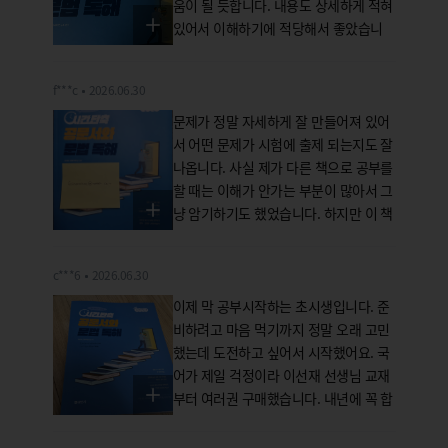
을 유지할 수 있도록 공부하기 좋은 문제
움이 될 듯합니다. 내용도 상세하게 적혀
가 많이 있어서 학생들에게 큰 힘이 될
있어서 이해하기에 적당해서 좋았습니
것이라고 생각합니다. 정말 좋은 책을 만
다. 책을 볼때 전혀 의문점이 생기지 않
들어주셔서 감사합니다.
았습니다. 그 정도로 책의 내용 준비에
f***c
2026.06.30
충실해서 풀고 난 후 따로 궁금한 점이
없었습니다. 덕분에 공부에 용기를 얻었
문제가 정말 자세하게 잘 만들어져 있어
습니다. 또한 문제의 정리가 매우 잘 되
서 어떤 문제가 시험에 출제 되는지도 잘
어있고 시험에서 출제되는 문제까지 알
나옵니다. 사실 제가 다른 책으로 공부를
려주시면서 범위가 넓어서 어떻게 공부
할 때는 이해가 안가는 부분이 많아서 그
해야할지 몰랐던 저에게 많은 도움이 되
냥 암기하기도 했었습니다. 하지만 이 책
었습니다. 감사합니다.
은 시험에 잘 나오는 내용을 매우 쉽게
알려주고 있어서 당시에 이해가 가지 않
c***6
2026.06.30
았던 내용도 책을 풀면서 덕분에 이해했
습니다. 왜 이런 문제가 시험에 출제 되
이제 막 공부시작하는 초시생입니다. 준
는 지까지 상세하게 이해가 잘 되어서 암
비하려고 마음 먹기까지 정말 오래 고민
기가 아닌 이해라 정말 편하게 문제를 풀
했는데 도전하고 싶어서 시작했어요. 국
었습니다. 문제도 시험과 유사하고 내용
어가 제일 걱정이라 이선재 선생님 교재
도 알차고 정확해서 좋았습니다. 문제푸
부터 여러권 구매했습니다. 내년에 꼭 합
는데 도움이 정말 잘 되었고요 책을 보면
격하고 싶어요. 강의 잘 수강하겠습니다
서 정말 즐겁게 공부했습니다. 감사합니
!