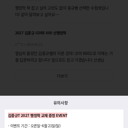
행정학 꽉 잡고 싶어 고민도 없이 중규쌤 선택한 수험생입니
다! 같이 달려보고 싶어요~~
2027 김중규 CORE 600 선행정학
c***2
2026.06.22
열심히 들었던 김중규쌤의 이론 강의! 코어 600으로 이제는 기
출 입문하려고 합니다! 앞으로도 믿고 가겠습니다 선생님
더보기
유의사항
김중규T 2027 행정학 교재 증정 EVENT
- 이벤트 기간 : 오픈일~6월 21일(일)