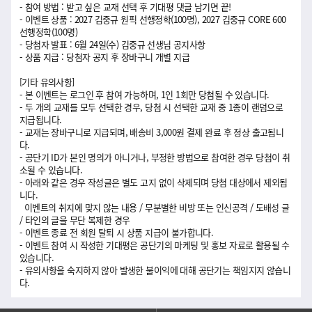
- 참여 방법 : 받고 싶은 교재 선택 후 기대평 댓글 남기면 끝!
- 이벤트 상품 : 2027 김중규 원픽 선행정학(100명), 2027 김중규 CORE 600
선행정학(100명)
- 당첨자 발표 : 6월 24일(수) 김중규 선생님 공지사항
- 상품 지급 : 당첨자 공지 후 장바구니 개별 지급
[기타 유의사항]
- 본 이벤트는 로그인 후 참여 가능하며, 1인 1회만 당첨될 수 있습니다.
- 두 개의 교재를 모두 선택한 경우, 당첨 시 선택한 교재 중 1종이 랜덤으로
지급됩니다.
- 교재는 장바구니로 지급되며, 배송비 3,000원 결제 완료 후 정상 출고됩니
다.
- 공단기 ID가 본인 명의가 아니거나, 부정한 방법으로 참여한 경우 당첨이 취
소될 수 있습니다.
- 아래와 같은 경우 작성글은 별도 고지 없이 삭제되며 당첨 대상에서 제외됩
니다.
이벤트의 취지에 맞지 않는 내용 / 무분별한 비방 또는 인신공격 / 도배성 글
/ 타인의 글을 무단 복제한 경우
- 이벤트 종료 전 회원 탈퇴 시 상품 지급이 불가합니다.
- 이벤트 참여 시 작성한 기대평은 공단기의 마케팅 및 홍보 자료로 활용될 수
있습니다.
- 유의사항을 숙지하지 않아 발생한 불이익에 대해 공단기는 책임지지 않습니
다.