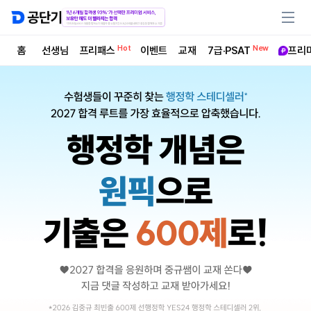
Hot
New
홈
선생님
프리패스
이벤트
교재
7급·PSAT
프리