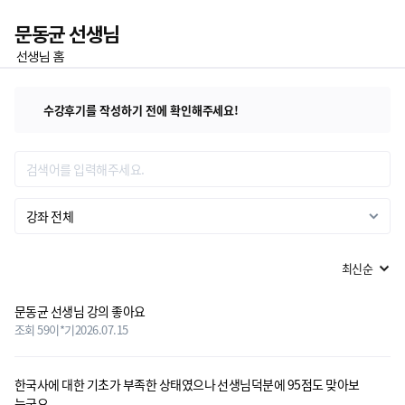
이전
문동균 선생님
선생님 홈
홈
즐겨찾기
수강후기를 작성하기 전에 확인해주세요!
수강평 리스트
강좌 전체
문동균 선생님 강의 좋아요
조회 59
이*기
2026.07.15
한국사에 대한 기초가 부족한 상태였으나 선생님덕분에 95점도 맞아보
는군요..