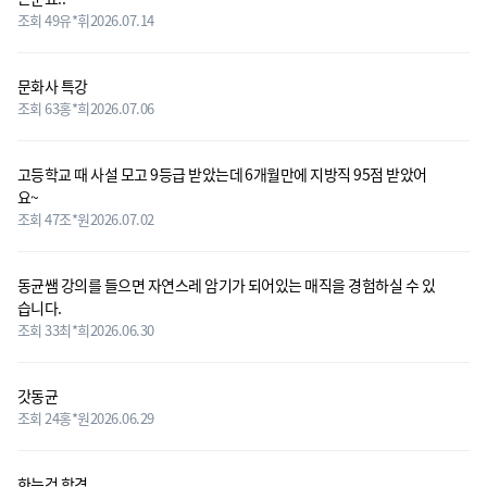
조회 49
유*휘
2026.07.14
문화사 특강
조회 63
홍*희
2026.07.06
고등학교 때 사설 모고 9등급 받았는데 6개월만에 지방직 95점 받았어
요~
조회 47
조*원
2026.07.02
동균쌤 강의를 들으면 자연스레 암기가 되어있는 매직을 경험하실 수 있
습니다.
조회 33
최*희
2026.06.30
갓동균
조회 24
홍*원
2026.06.29
한능검 합격