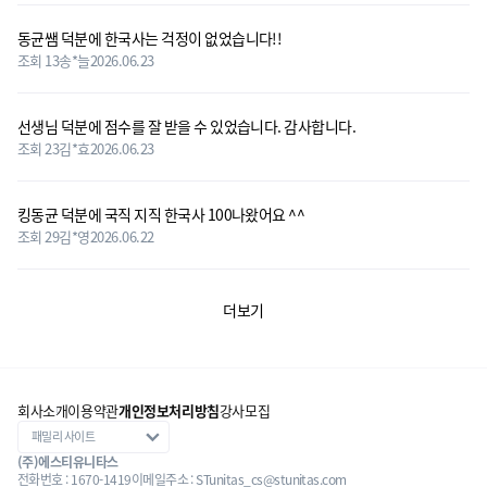
동균쌤 덕분에 한국사는 걱정이 없었습니다!!
조회 13
송*늘
2026.06.23
선생님 덕분에 점수를 잘 받을 수 있었습니다. 감사합니다.
조회 23
김*효
2026.06.23
킹동균 덕분에 국직 지직 한국사 100나왔어요 ^^
조회 29
김*영
2026.06.22
더보기
회사소개
이용약관
개인정보처리방침
강사모집
(주)에스티유니타스
전화번호 : 1670-1419
이메일주소 : STunitas_cs@stunitas.com