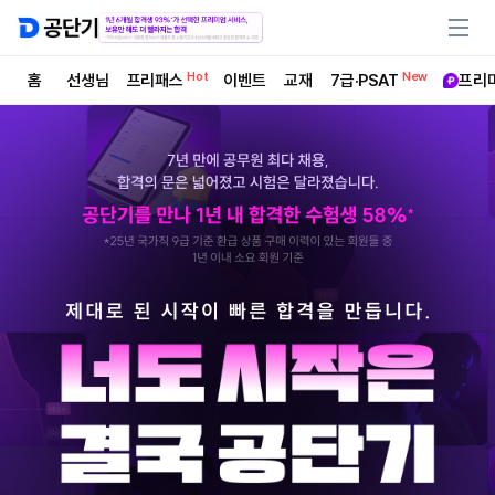
Hot
New
홈
선생님
프리패스
이벤트
교재
7급·PSAT
프리