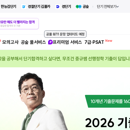
한능검단기
경찰단기 김폴카
경단기
공숲
단기 전체보기
공풀 8/11 문항 업데이트 예정
모의고사
공숲 풀서비스
프리미엄 서비스
7급·PSAT