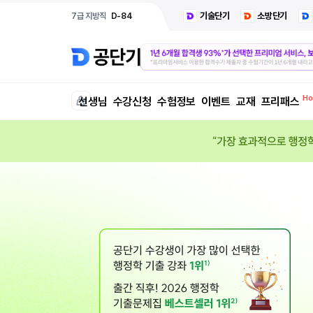
기술단기
소방단기
7급 지방직
D-84
선생님
수강신청
수험정보
이벤트
교재
프리패스