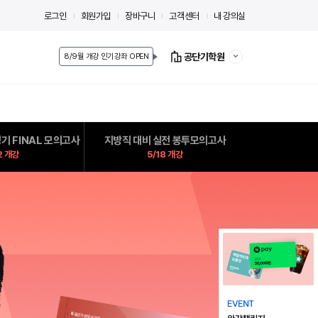
로그인
회원가입
장바구니
고객센터
내 강의실
공단기학원
8/9월 개강 인기강좌 OPEN
기 FINAL 모의고사
지방직 대비 실전 봉투모의고사
2 개강
5/18 개강