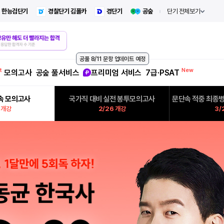
한능검단기
경찰단기 김폴카
경단기
공숲
단기 전체보기
공풀 8/11 문항 업데이트 예정
모의고사
공숲 풀서비스
프리미엄 서비스
7급·PSAT
단속 모의고사
국가직 대비 실전 봉투모의고사
문단속 적중 최종병
 개강
2/26 개강
3/