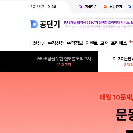
기술단기
소방단기
7급 지방직
D-86
선생님
수강신청
수험정보
이벤트
교재
프리패스
95+5점을 위한 진도별 모의고사
D-30 문
1/12 개강
2/25