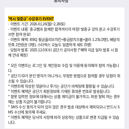
유의사항
'역시 빛중규' 수강후기 EVENT
- 이벤트 기간: 2026.01.26(월)~2.28(토)
- 이벤트 내용: 중규쌤과 함께한 합격까지의 여정! 빛중규 강의 듣고 수강후기
쓰면 참여 완료!
- 이벤트 혜택: BBQ 황금올리브치킨+황금알치즈볼+콜라 1.25L(3명), 배달의
민족 2만원권 (3명), 스타벅스 오늘도 달콤하게 세트 (5명)
- 당첨자 발표: 2025.12.03(수) 공단기 공지사항 (*혜택 지급 일자 발표 시 함
께 안내 예정)
* 모든 이벤트는 로그인 및 개인정보 수집 및 이용에 동의해야 참여 가능합니
다.
* 공단기 ID가 본인 명의가 아니거나, 부정한 방법으로 참여할 경우 당첨이 취
소될 수 있습니다.
* 이벤트에 작성된 댓글이나 후기는 공단기 마케팅에 활용될 수 있습니다.
* 이벤트 혜택은 공단기 회원정보에 기재된 휴대폰 번호로 발송됩니다.
* 잘못 입력한 정보에 대해서는 상품 재지급이 불가하고, 회원 탈퇴 하는 경우
에는 상품 지급이 불가합니다.
* SMS 수신 동의가 되어 있지 않은 경우 발송 대상에서 제외되오니 반드시 S
MS 수신에 동의해 주세요.
* 이벤트 혜택은 당사의 사정에 따라 상응하는 상품으로 변경 지급될 수 있습
니다.