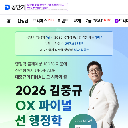
Hot
New
홈
선생님
프리패스
이벤트
교재
7급·PSAT
프리