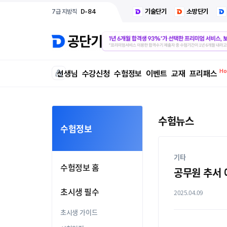
기술단기
소방단기
7급 지방직
D-84
선생님
수강신청
수험정보
이벤트
교재
프리패스
수험뉴스
수험정보
기타
수험정보 홈
공무원 추서 
초시생 필수
2025.04.09
초시생 가이드