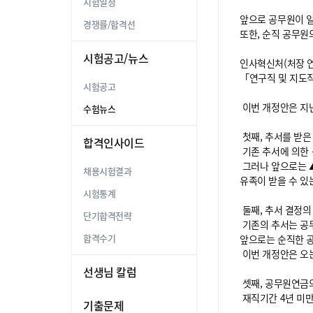
시험일정
앞으로 공무원이 일
경쟁률/합격선
또한, 순직 공무원
시험공고/뉴스
인사혁신처(처장 연
「연구직 및 지도직
시험공고
이번 개정안은 지난
수험뉴스
첫째, 추서를 받
합격인사이드
기존 추서에 의한 
그러나 앞으로는 
채용시험결과
유족이 받을 수 있
시험통계
둘째, 추서 결정
단기합격전략
기존의 추서는 공
합격수기
앞으로는 순직한 
이번 개정안은 오는
선생님 칼럼
셋째, 공무원연금의
재직기간 4년 미만
기출문제