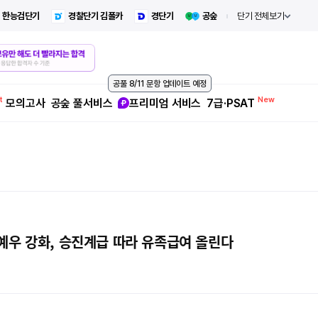
한능검단기
경찰단기 김폴카
경단기
공숲
단기 전체보기
공풀 8/11 문항 업데이트 예정
모의고사
공숲 풀서비스
프리미엄 서비스
7급·PSAT
예우 강화, 승진계급 따라 유족급여 올린다