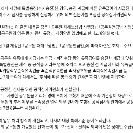
하다 사망해 특별승진(추서승진)한 경우, 승진 계급에 따른 유족급여가 지급된다
의 추서 심사를 공정하게 진행하기 위해 외부 전문가를 포함한 공적심사위원회도
원정)는 이 같은 내용을 담은 ｢공무원 재해보상법 시행령｣, ｢공무원연금법 시행령
공무원의 임용 등에 관한 규정」 개정안을 입법예고 한다고 8일 밝혔다.
 1월 개정된 ｢공무원 재해보상법｣, ｢공무원연금법｣에 따라 마련된 조치로 주요 
은 공무원 유족에게 지급되는 연금‧퇴직수당 등의 유족급여를 승진한 계급에 맞춰
특별승진은 재직 중 공적을 기리는 명예 조치로 보고 승진 전 계급에 따라 유족
▲위험직무순직유족연금 ▲순직유족연금 ▲사망조위금 ▲퇴직유족일시금 등
는 7개 급여에 대해서는 '추서에 따른 봉급 증가 간주분'까지 반영해 지급한다.
의 공정한 심사를 위한 공적심사위원회가 신설된다.
무로 사망한 공무원을 기리는 명예 조치에 그쳤기 때문에 소속 기관장이 재량으로
공무원의 추서 여부를 소속장관 별로 외부 인사가 포함된 공적심사위원회에서 공
 7월 8일부터 시행된다.
 업무 처리 방식이 개선되고, 다자녀 대상 특례기준 등이 완화된다.
의 공무원만 가능했던 전화 급여 청구가 신체‧물리적 제약이 많은 장애인 수급권