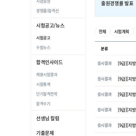
시험일정
출원경쟁률 발표
경쟁률/합격선
시험공고/뉴스
전체
시험계획
시험공고
수험뉴스
분류
합격인사이드
응시결과
[9급][지
채용시험결과
응시결과
[9급][지
시험통계
단기합격전략
응시결과
[9급][지
합격수기
응시결과
[9급][지
선생님 칼럼
응시결과
[9급][지
기출문제