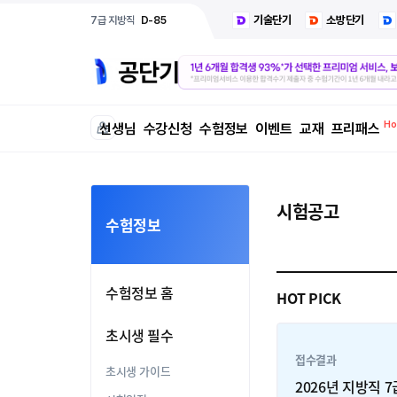
기술단기
소방단기
7급 지방직
D-85
선생님
수강신청
수험정보
이벤트
교재
프리패스
시험공고
수험정보
수험정보 홈
HOT PICK
초시생 필수
접수결과
초시생 가이드
2026년 지방직 7