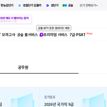
한능검단기
경찰단기 김폴카
경단기
공숲
단기 전체보기
공풀 8/11 문항 업데이트 예정
모의고사
공숲 풀서비스
프리미엄 서비스
7급·PSAT
공무원
합격발표
급
2026년 국가직 9급