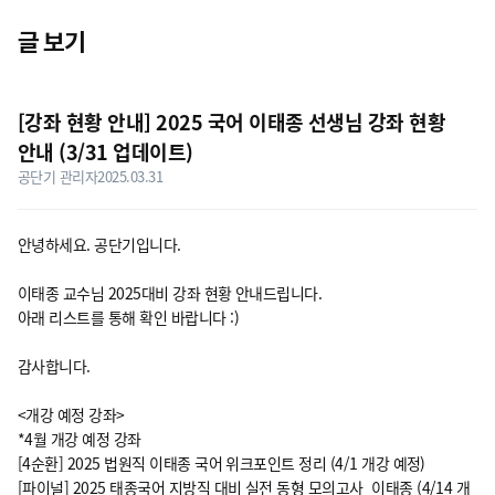
닫기
글 보기
공유
게시판 상세 내용
[강좌 현황 안내] 2025 국어 이태종 선생님 강좌 현황
안내 (3/31 업데이트)
공단기 관리자
2025.03.31
안녕하세요. 공단기입니다.
이태종 교수님 2025대비 강좌 현황 안내드립니다.
아래 리스트를 통해 확인 바랍니다 :)
감사합니다.
<개강 예정 강좌>
*4월 개강 예정 강좌
[4순환] 2025 법원직 이태종 국어 위크포인트 정리 (4/1 개강 예정)
[파이널] 2025 태종국어 지방직 대비 실전 동형 모의고사_이태종 (4/14 개