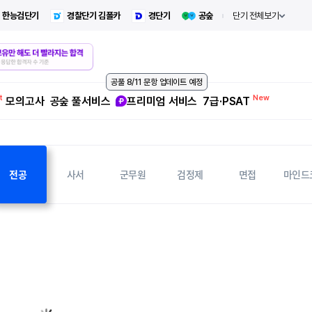
한능검단기
경찰단기 김폴카
경단기
공숲
단기 전체보기
공풀 8/11 문항 업데이트 예정
모의고사
공숲 풀서비스
프리미엄 서비스
7급·PSAT
전공
사서
군무원
검정제
면접
마인드