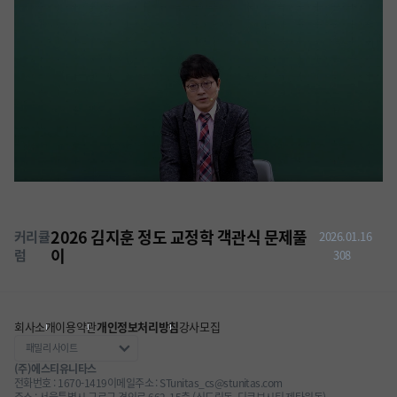
2026 김지훈 정도 교정학 객관식 문제풀
커리큘
2026.01.16
이
럼
308
회사소개
이용약관
개인정보처리방침
강사모집
(주)에스티유니타스
전화번호 : 1670-1419
이메일주소 : STunitas_cs@stunitas.com
주소 : 서울특별시 구로구 경인로 662, 15층 (신도림동, 디큐브시티 제타워동)