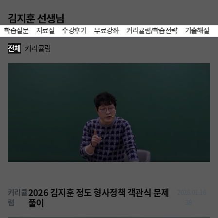
이전
김지훈 선생님
학습질문
자료실
수강후기
무료강좌
커리큘럼/학습전략
기출해설
홈
즐겨찾기
커리큘럼/학습전략 리스트
전체
커리큘럼
2026 김지훈 정도 형사정책 객관식 문제
커리큘
2026.01.16
풀이
럼
38