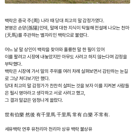
백락은 중국 주
(
周
)
나라 때 당대 최고의 말 감정가였다
.
본명은 손양
(
孫陽
)
인데
,
말에 대한 지식이 탁월해 전설에 나오는 천마
(
天馬
)
를 주관하는 별자리인 백락으로 불렸다
.
어느 날 말 상인이 백락을 찾아와 훌륭한 말 한 필이 있어
이를 팔려고 시장에 내놓았지만 아무도 사려고 하지 않는다며
감정을
부탁했다
.
백락은 시장에 가서 말의 주위를 여러 차례 살펴보면서 감탄하는 눈길
로 그냥 쳐다보기만 했다
.
당대 최고의 말 감정가가 찬찬히 살피는 것을 보자 이를 지켜본 사람들
은 필시 명마라고 생각하고 서로 사려고 했고
,
그 결과 말값은 엄청나게 올랐다
.
世有伯樂 然後 有千里馬 千里馬 常有 白樂 不常有
.
세유백락 연후 유천리마 천리마 상유 백락 불상유