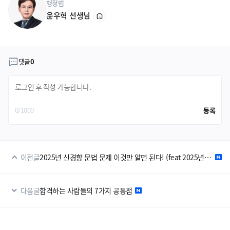
행정법
윤우혁 선생님
게시판 댓글
댓글
0
0/1000
등록
이전글
2025년 신경향 문법 문제 이것만 알면 된다! (feat 2025년 지방직 9급 기술분석)
다음글
합격하는 사람들의 7가지 공통점