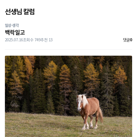
닫기
선생님 칼럼
선생님 칼럼
일상·생각
백락일고
2025.07.16
조회수 749
추천
13
댓글
0