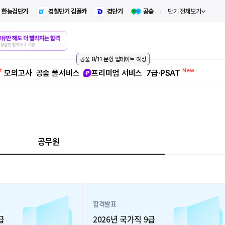
한능검단기
경찰단기 김폴카
경단기
공숲
단기 전체보기
공풀 8/11 문항 업데이트 예정
모의고사
공숲 풀서비스
프리미엄 서비스
7급·PSAT
공무원
합격발표
급
2026년 국가직 9급