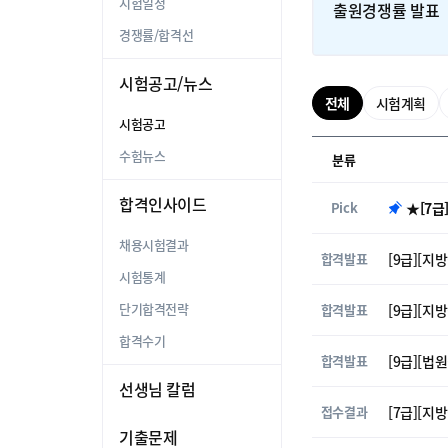
시험일정
출원경쟁률 발표
경쟁률/합격선
시험공고/뉴스
전체
시험계획
시험공고
수험뉴스
분류
합격인사이드
Pick
★[7급
채용시험결과
합격발표
[9급][지방직
시험통계
단기합격전략
합격발표
[9급][지방
합격수기
합격발표
[9급][법
선생님 칼럼
접수결과
[7급][지
기출문제