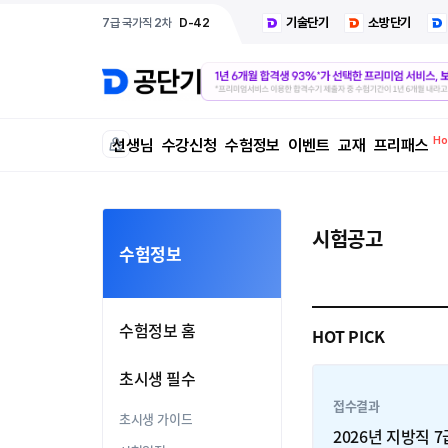
기술단기
소방단기
7급 국가직 2차
D-42
선생님
수강신청
수험정보
이벤트
교재
프리패스
시험공고
수험정보
수험정보 홈
HOT PICK
초시생 필수
접수결과
초시생 가이드
2026년 지방직 7